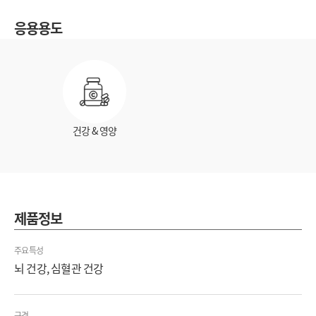
응용용도
건강 & 영양
제품정보
주요특성
뇌 건강, 심혈관 건강
규격