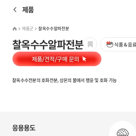
제품
제품군
찰옥수수알파전분
찰옥수수알파전분
식품 & 음
찰옥수수전분의 호화전분, 상온의 물에서 팽윤 및 호화 가능
응용용도