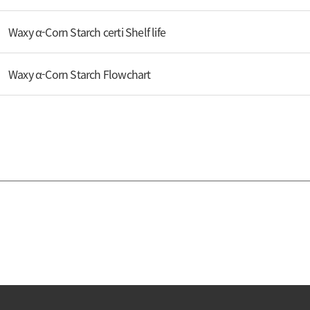
Waxy α-Corn Starch certi Shelf life
Waxy α-Corn Starch Flowchart