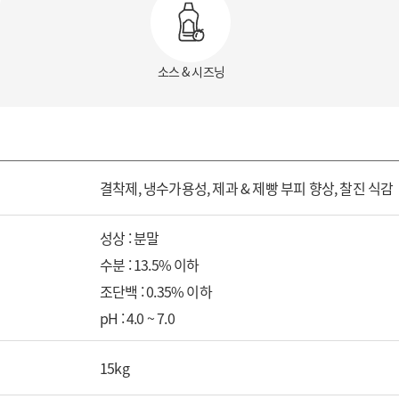
소스 & 시즈닝
결착제, 냉수가용성, 제과 & 제빵 부피 향상, 찰진 식감
성상 : 분말
수분 : 13.5% 이하
조단백 : 0.35% 이하
pH : 4.0 ~ 7.0
15kg