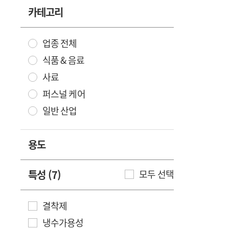
카테고리
업종 전체
식품 & 음료
사료
퍼스널 케어
일반 산업
용도
특성 (7)
모두 선택
결착제
냉수가용성