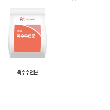
옥수수전분