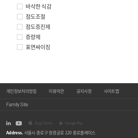
바삭한 식감
점도조절
점도증진제
증량제
표면싸이징
개인정보처리방침
이용약관
공지사항
사이트맵
Family Site
Address.
서울시 종로구 창경궁로 120 종로플레이스