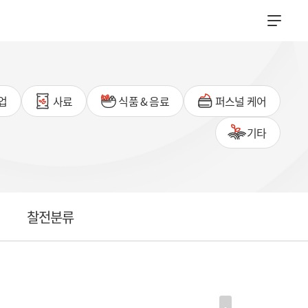
업
사료
식품 & 음료
퍼스널 케어
기타
찰전분류