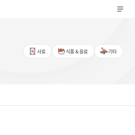
사료
식품 & 음료
기타