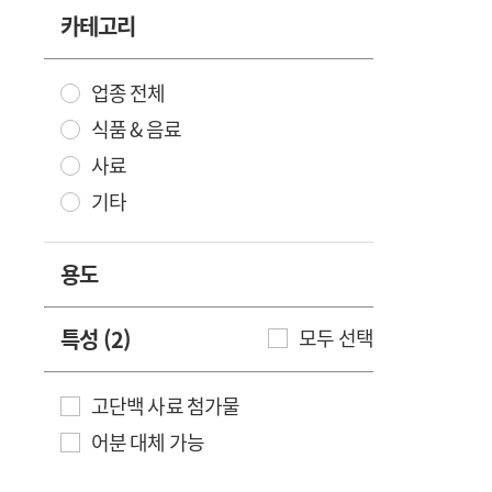
카테고리
업종 전체
식품 & 음료
사료
기타
용도
특성 (2)
모두 선택
고단백 사료 첨가물
어분 대체 가능