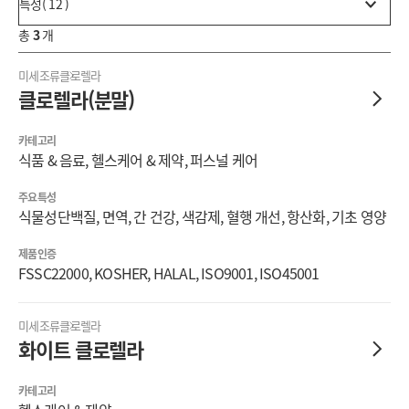
특성( 12 )
총
3
개
미세조류
클로렐라
클로렐라(분말)
카테고리
식품 & 음료, 헬스케어 & 제약, 퍼스널 케어
주요특성
식물성단백질, 면역, 간 건강, 색감제, 혈행 개선, 항산화, 기초 영양
제품인증
FSSC22000, KOSHER, HALAL, ISO9001, ISO45001
미세조류
클로렐라
화이트 클로렐라
카테고리