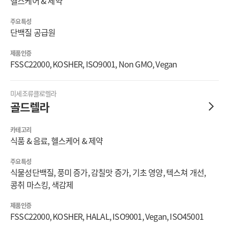
헬스케어 & 제약
주요특성
단백질 공급원
제품인증
FSSC22000, KOSHER, ISO9001, Non GMO, Vegan
미세조류
클로렐라
골드렐라
카테고리
식품 & 음료, 헬스케어 & 제약
주요특성
식물성단백질, 풍미 증가, 감칠맛 증가, 기초 영양, 텍스쳐 개선,
콩취 마스킹, 색감제
제품인증
FSSC22000, KOSHER, HALAL, ISO9001, Vegan, ISO45001