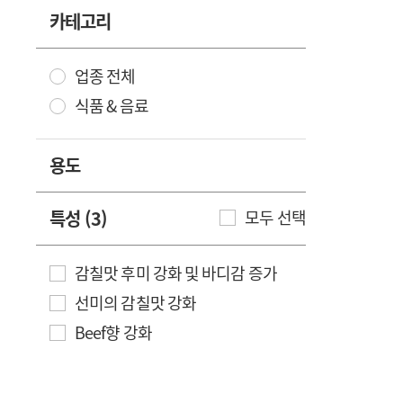
카테고리
업종 전체
식품 & 음료
용도
특성 (3)
모두 선택
감칠맛 후미 강화 및 바디감 증가
선미의 감칠맛 강화
Beef향 강화