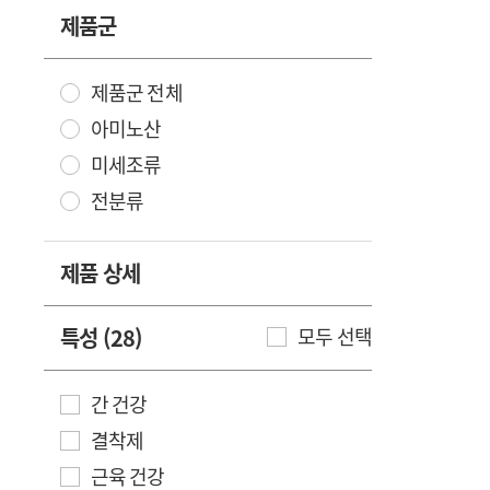
제품군
제품군 전체
아미노산
미세조류
전분류
제품 상세
특성 (28)
모두 선택
간 건강
결착제
근육 건강