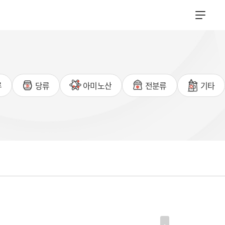
류
당류
아미노산
전분류
기타