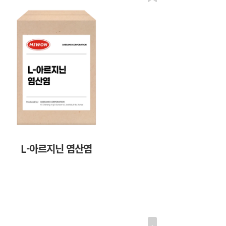
L-아르지닌 염산염