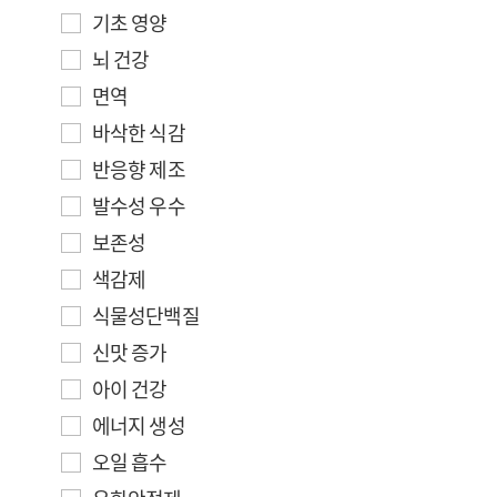
기초 영양
뇌 건강
면역
바삭한 식감
반응향 제조
발수성 우수
보존성
색감제
식물성단백질
신맛 증가
아이 건강
에너지 생성
오일 흡수