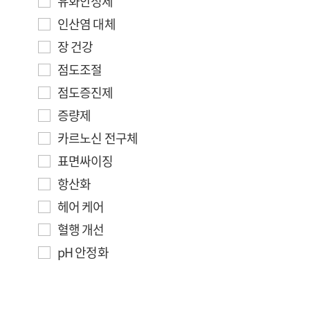
유화안정제
인산염 대체
장 건강
점도조절
점도증진제
증량제
카르노신 전구체
표면싸이징
항산화
헤어 케어
혈행 개선
pH 안정화