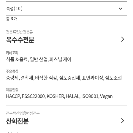
특성( 10 )
총
3
개
전분류
일반전분류
옥수수전분
카테고리
식품 & 음료, 일반 산업, 퍼스널 케어
주요특성
증량제, 결착제, 바삭한 식감, 점도증진제, 표면싸이징, 점도조절
제품인증
HACCP, FSSC22000, KOSHER, HALAL, ISO9001, Vegan
전분류
산업용변성전분
산화전분