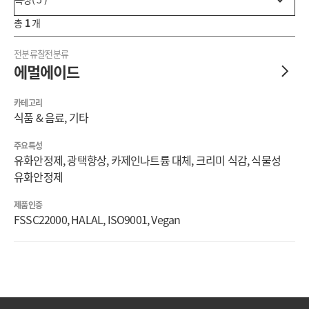
총
1
개
전분류
찰전분류
에멀에이드
카테고리
식품 & 음료, 기타
주요특성
유화안정제, 광택향상, 카제인나트륨 대체, 크리미 식감, 식물성
유화안정제
제품인증
FSSC22000, HALAL, ISO9001, Vegan