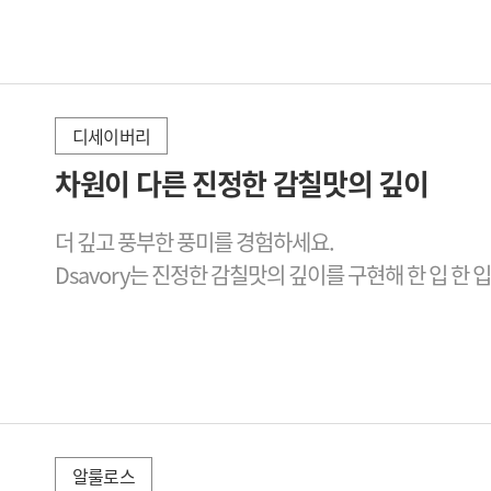
디세이버리
2026-06-11
차원이 다른 진정한 감칠맛의 깊이
더 깊고 풍부한 풍미를 경험하세요.

Dsavory는 진정한 감칠맛의 깊이를 구현해 한 입 한
알룰로스