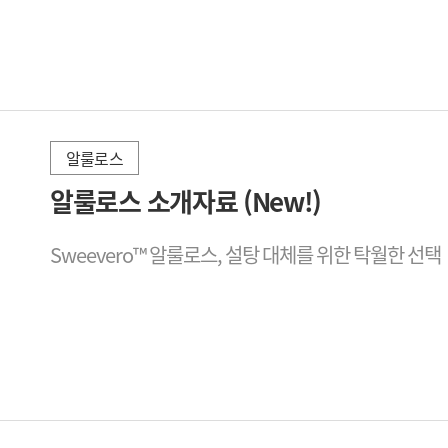
알룰로스
2026-02-24
알룰로스 소개자료 (New!)
Sweevero™ 알룰로스, 설탕 대체를 위한 탁월한 선택