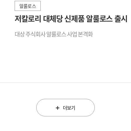
알룰로스
2025-04-30
저칼로리 대체당 신제품 알룰로스 출시
대상 주식회사 알룰로스 사업 본격화
2023-07-28
더보기