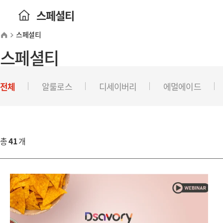
스페셜티
스페셜티
스페셜티
전체
알룰로스
디세이버리
에멀에이드
총
41
개