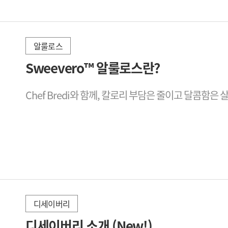
알룰로스
2025-11-28
Sweevero™ 알룰로스란?
Chef Bredi와 함께, 칼로리 부담은 줄이고 달콤함
디세이버리
2026-02-24
디세이버리 소개 (New!)