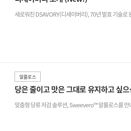
새로워진 DSAVORY(디세이버리), 70년 발효 기술로
알룰로스
2025-10-28
당은 줄이고 맛은 그대로 유지하고 싶으
맞춤형 당류 저감 솔루션, Sweevero™ 알룰로스를 