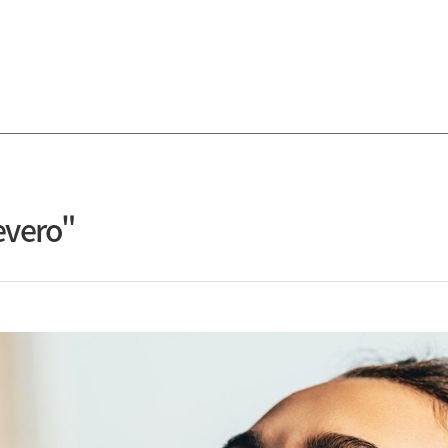
evero"